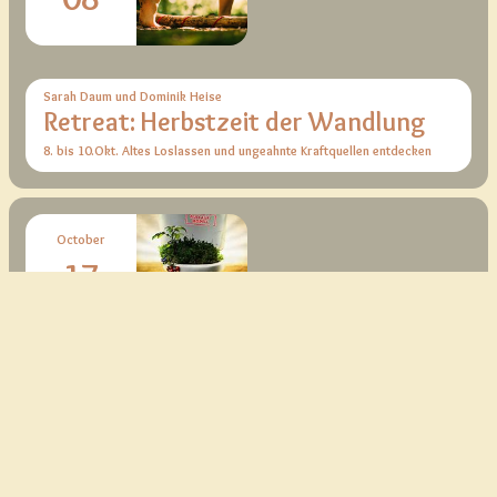
Sarah Daum und Dominik Heise
Retreat: Herbstzeit der Wandlung
8. bis 10.Okt. Altes Loslassen und ungeahnte Kraftquellen entdecken
October
17
Europäische Pioniersiedlung e.V.
Holy Shit
„Kann Scheiße die Welt retten?“ Vorträge zum Thema alternative
Sanitärlösungen mit Besuch des Real-Labors.