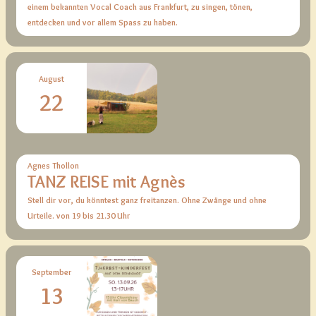
einem bekannten Vocal Coach aus Frankfurt, zu singen, tönen,
entdecken und vor allem Spass zu haben.
August
22
Agnes Thollon
TANZ REISE mit Agnès
Stell dir vor, du könntest ganz freitanzen. Ohne Zwänge und ohne
Urteile. von 19 bis 21.30 Uhr
September
13